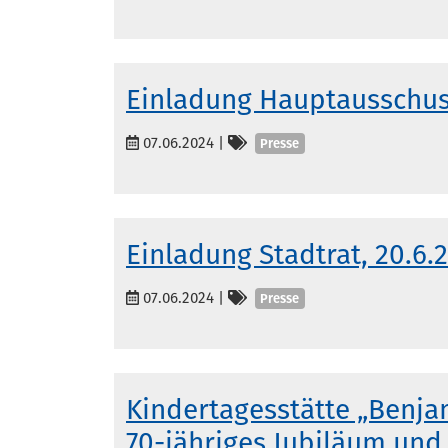
Einladung Hauptausschuss
Kategorien
07.06.2024
|
Presse
Einladung Stadtrat, 20.6.
Kategorien
07.06.2024
|
Presse
Kindertagesstätte „Benja
70-jähriges Jubiläum und