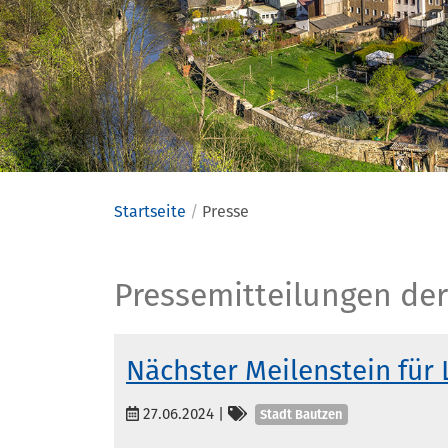
Startseite
Presse
Presse
Pressemitteilungen der
Nächster Meilenstein für 
Kategorien
27.06.2024
|
Stadt Bautzen