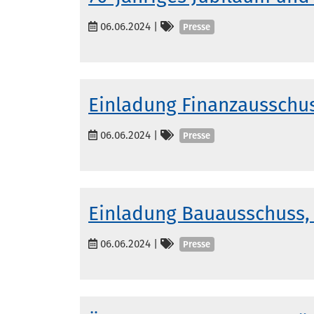
Kategorien
06.06.2024
|
Presse
Einladung Finanzausschus
Kategorien
06.06.2024
|
Presse
Einladung Bauausschuss, 
Kategorien
06.06.2024
|
Presse