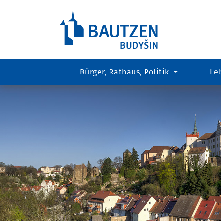
Bürger, Rathaus, Politik
Le
Hauptregion
der
Seite
anspringen