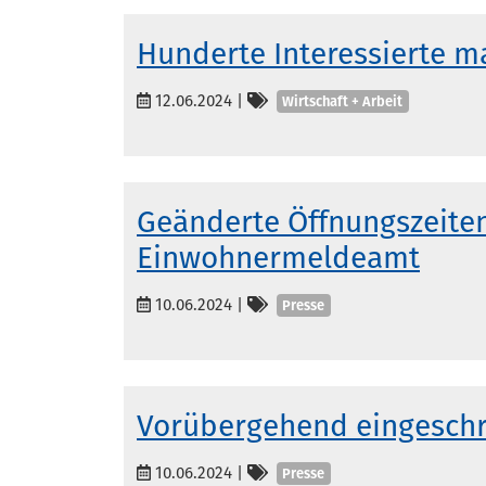
Hunderte Interessierte m
Kategorien
12.06.2024
|
Wirtschaft + Arbeit
Geänderte Öffnungszeite
Einwohnermeldeamt
Kategorien
10.06.2024
|
Presse
Vorübergehend eingeschr
Kategorien
10.06.2024
|
Presse