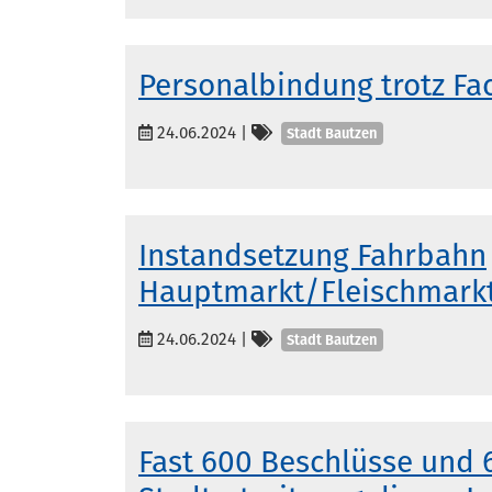
Personalbindung trotz Fa
Kategorien
24.06.2024
|
Stadt Bautzen
Instandsetzung Fahrbahn
Hauptmarkt/Fleischmark
Kategorien
24.06.2024
|
Stadt Bautzen
Fast 600 Beschlüsse und 6