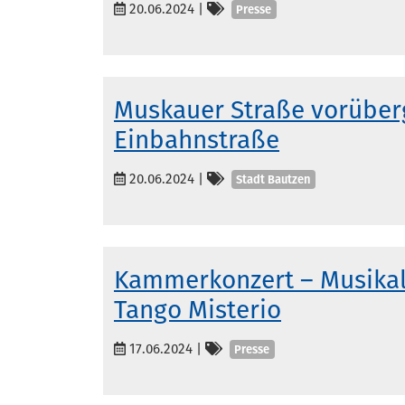
Kategorien
20.06.2024
|
Presse
Muskauer Straße vorübe
Einbahnstraße
Kategorien
20.06.2024
|
Stadt Bautzen
Kammerkonzert – Musikal
Tango Misterio
Kategorien
17.06.2024
|
Presse