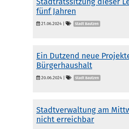
Stadtratssitzung dieser L
fünf Jahren
Kategorien
21.06.2024
|
Stadt Bautzen
Ein Dutzend neue Projekt
Bürgerhaushalt
Kategorien
20.06.2024
|
Stadt Bautzen
Stadtverwaltung am Mittw
nicht erreichbar