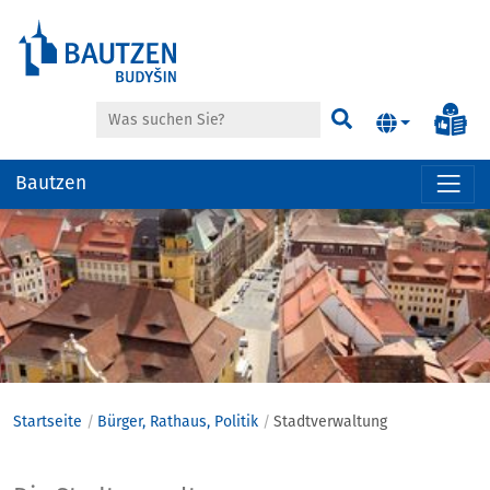
Suche
Inf
Suchen
Bautzen
Hauptregion
der
Seite
anspringen
Startseite
Bürger, Rathaus, Politik
Stadtverwaltung