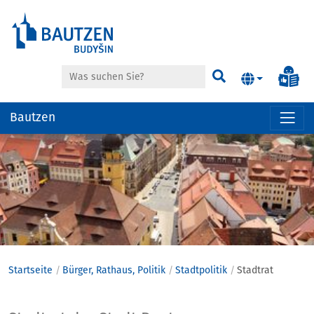
Suche
Inf
Suchen
Bautzen
Hauptregion
der
Seite
anspringen
Startseite
Bürger, Rathaus, Politik
Stadtpolitik
Stadtrat