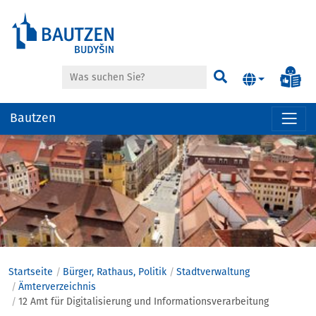
Suche
Inf
Suchen
Bautzen
Hauptregion
der
Seite
anspringen
Startseite
Bürger, Rathaus, Politik
Stadtverwaltung
Ämterverzeichnis
12 Amt für Digitalisierung und Informationsverarbeitung