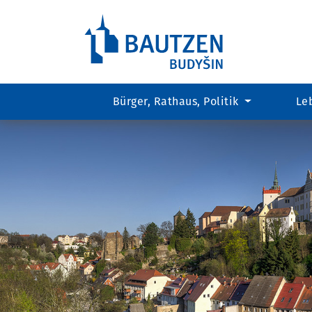
Bürger, Rathaus, Politik
Le
Hauptregion
der
Seite
anspringen