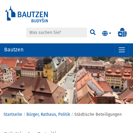
Suche
Inf
Suchen
Bautzen
Hauptregion
der
Seite
anspringen
Startseite
Bürger, Rathaus, Politik
Städtische Beteiligungen