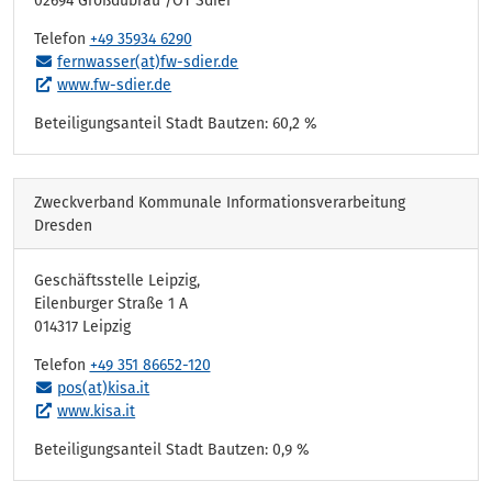
02694 Großdubrau /OT Sdier
Telefon
+49 35934 6290
fernwasser(at)fw-sdier.de
www.fw-sdier.de
Beteiligungsanteil Stadt Bautzen: 60,2 %
Zweckverband Kommunale Informationsverarbeitung
Dresden
Geschäftsstelle Leipzig,
Eilenburger Straße 1 A
014317 Leipzig
Telefon
+49 351 86652-120
pos(at)kisa.it
www.kisa.it
Beteiligungsanteil Stadt Bautzen: 0,9 %