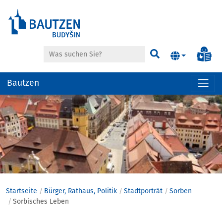
Suche
Inf
Suchen
Bautzen
Hauptregion
der
Seite
anspringen
Startseite
Bürger, Rathaus, Politik
Stadtporträt
Sorben
Sorbisches Leben