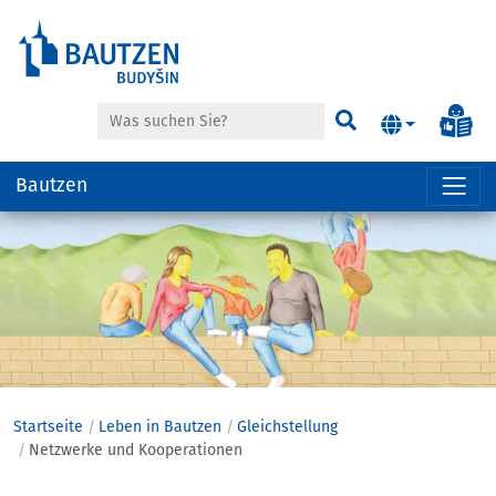
Suche
Inf
Suchen
Bautzen
Hauptregion
der
Seite
anspringen
Startseite
Leben in Bautzen
Gleichstellung
Netzwerke und Kooperationen