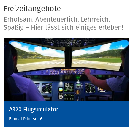
Freizeitangebote
Freizeitangebote
Erholsam. Abenteuerlich. Lehrreich.
Spaßig – Hier lässt sich einiges erleben!
A320 Flugsimulator
Einmal Pilot sein!