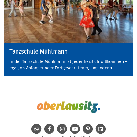
Tanzschule Mühlmann
In der Tanzschule Mühlmann ist jeder herzlich willkommen –
egal, ob Anfänger oder Fortgeschrittener, jung oder alt.
WhatsApp
Facebook
Instagram
Youtube
Pinterest
Linkedin