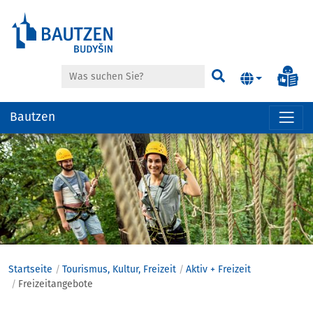
Suche
Inf
Suchen
Bautzen
Hauptregion
der
Seite
anspringen
Startseite
Tourismus, Kultur, Freizeit
Aktiv + Freizeit
Freizeitangebote