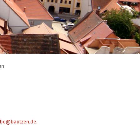
en
e Leistun
gabe@bautzen.de.