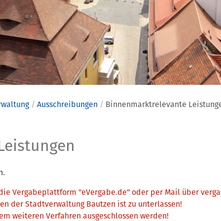
rwaltung
Ausschreibungen
Binnenmarktrelevante Leistung
ktrelevant
Leistungen
n.
 die Vergabeplattform "eVergabe.de" oder per Mail über ver
n der Stadtverwaltung Bautzen ist zu unterlassen!
dem weiteren Verfahren ausgeschlossen werden!