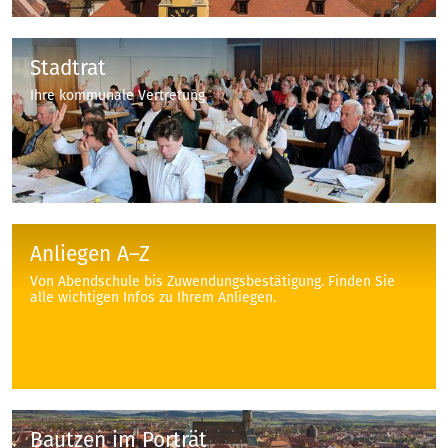
Stadtrat
Ihre kommunale Vertretung
Anliegen A–Z
Von Abendschule bis Zuwendungsbestätigung. Finden Sie
alle wichtigen Infos zu Ihrem Anliegen.
Bautzen im Porträt