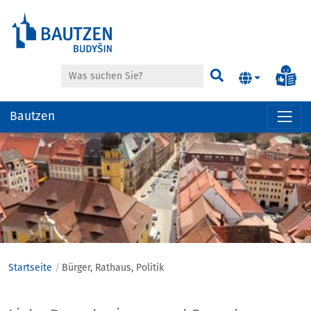
Suche
Inf
Suchen
Bautzen
Hauptregion
der
Seite
anspringen
Startseite
Bürger, Rathaus, Politik