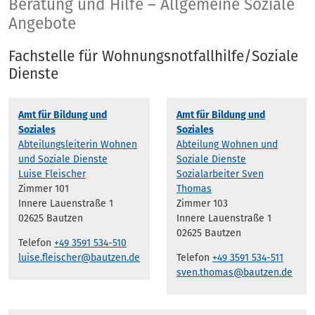
Soziale Beratung
Beratung und Hilfe – Allgemeine Soziale
Angebote
Fachstelle für Wohnungsnotfallhilfe/Soziale
Dienste
Amt für Bildung und
Amt für Bildung und
Soziales
Soziales
Abteilungsleiterin Wohnen
Abteilung Wohnen und
und Soziale Dienste
Soziale Dienste
Luise Fleischer
Sozialarbeiter Sven
Zimmer 101
Thomas
Innere Lauenstraße 1
Zimmer 103
02625 Bautzen
Innere Lauenstraße 1
02625 Bautzen
Telefon
+49 3591 534-510
luise.fleischer@bautzen.de
Telefon
+49 3591 534-511
sven.thomas@bautzen.de