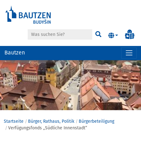
Suche
Inf
Suchen
Bautzen
Hauptregion
der
Seite
anspringen
Startseite
Bürger, Rathaus, Politik
Bürgerbeteiligung
Verfügungsfonds „Südliche Innenstadt“