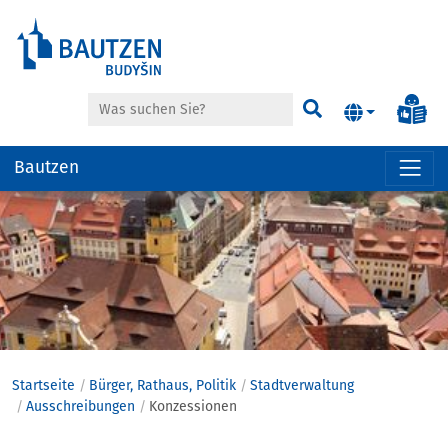
Suche
Inf
Suchen
Bautzen
Hauptregion
der
Seite
anspringen
Startseite
Bürger, Rathaus, Politik
Stadtverwaltung
Ausschreibungen
Konzessionen