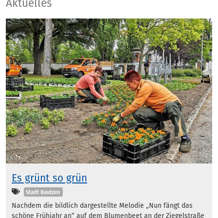
Aktuelles
Aktuelles
Es grünt so grün
Kategorien
Stadt Bautzen
Nachdem die bildlich dargestellte Melodie „Nun fängt das
schöne Frühjahr an“ auf dem Blumenbeet an der Ziegelstraße