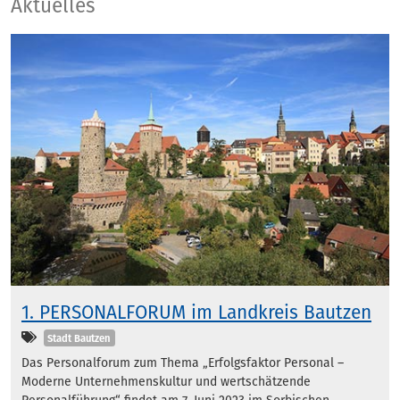
Aktuelles
Aktuelles
1. PERSONALFORUM im Landkreis Bautzen
Kategorien
Stadt Bautzen
Das Personalforum zum Thema „Erfolgsfaktor Personal –
Moderne Unternehmenskultur und wertschätzende