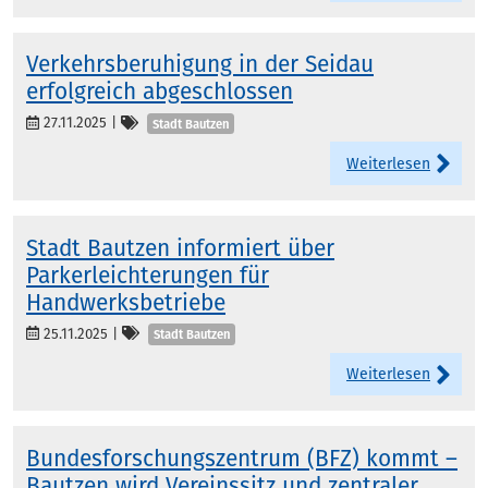
Verkehrsberuhigung in der Seidau
erfolgreich abgeschlossen
Kategorien
27.11.2025
|
Stadt Bautzen
Weiterlesen
Stadt Bautzen informiert über
Parkerleichterungen für
Handwerksbetriebe
Kategorien
25.11.2025
|
Stadt Bautzen
Weiterlesen
Bundesforschungszentrum (BFZ) kommt –
Bautzen wird Vereinssitz und zentraler