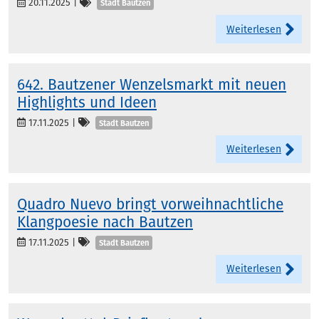
Kategorien
20.11.2025
|
Stadt Bautzen
Weiterlesen
642. Bautzener Wenzelsmarkt mit neuen
Highlights und Ideen
Kategorien
17.11.2025
|
Stadt Bautzen
Weiterlesen
Quadro Nuevo bringt vorweihnachtliche
Klangpoesie nach Bautzen
Kategorien
17.11.2025
|
Stadt Bautzen
Weiterlesen