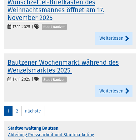
Wunschzettel-Briefkasten des
Weihnachtsmannes öffnet am 17.
November 2025
Kategorien
17.11.2025
|
Stadt Bautzen
Weiterlesen
Bautzener Wochenmarkt während des
Wenzelsmarktes 2025
Kategorien
17.11.2025
|
Stadt Bautzen
Weiterlesen
1
2
nächste
Stadtverwaltung Bautzen
Abteilung Pressearbeit und Stadtmarketing