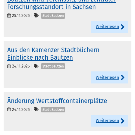
Forschungsstandort in Sachsen
Kategorien
25.11.2025
|
Stadt Bautzen
Weiterlesen
Aus den Kamenzer Stadtbüchern –
Einblicke nach Bautzen
Kategorien
24.11.2025
|
Stadt Bautzen
Weiterlesen
Änderung Wertstoffcontainerplätze
Kategorien
24.11.2025
|
Stadt Bautzen
Weiterlesen