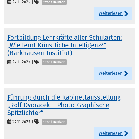
Kategorien
27.11.2025
|
Stadt Bautzen
Weiterlesen
Fortbildung Lehrkräfte aller Schularten:
„Wie lernt Künstliche Intelligenz?“
(Barkhausen-Institiut)
Kategorien
27.11.2025
|
Stadt Bautzen
Weiterlesen
Führung durch die Kabinettausstellung
„Rolf Dvoracek – Photo-Graphische
Spitzlichter“
Kategorien
27.11.2025
|
Stadt Bautzen
Weiterlesen