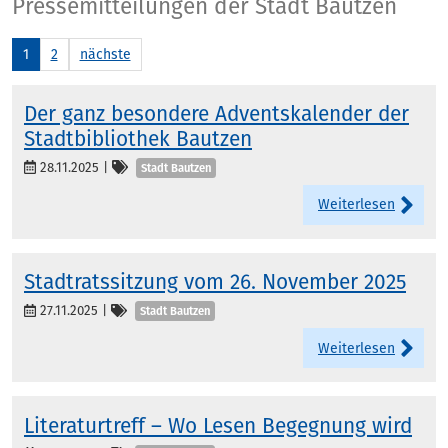
Presse
Pressemitteilungen der Stadt Bautzen
1
2
nächste
Der ganz besondere Adventskalender der
Stadtbibliothek Bautzen
Kategorien
28.11.2025
|
Stadt Bautzen
Weiterlesen
Stadtratssitzung vom 26. November 2025
Kategorien
27.11.2025
|
Stadt Bautzen
Weiterlesen
Literaturtreff – Wo Lesen Begegnung wird