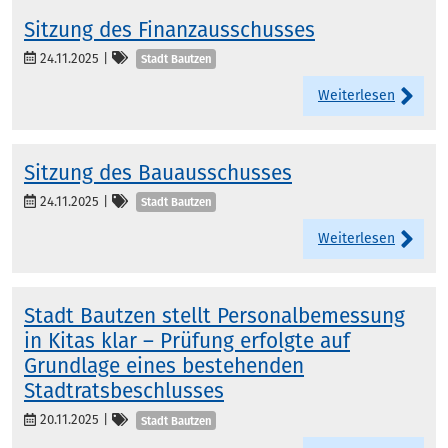
Sitzung des Finanzausschusses
Kategorien
24.11.2025
|
Stadt Bautzen
Weiterlesen
Sitzung des Bauausschusses
Kategorien
24.11.2025
|
Stadt Bautzen
Weiterlesen
Stadt Bautzen stellt Personalbemessung
in Kitas klar – Prüfung erfolgte auf
Grundlage eines bestehenden
Stadtratsbeschlusses
Kategorien
20.11.2025
|
Stadt Bautzen