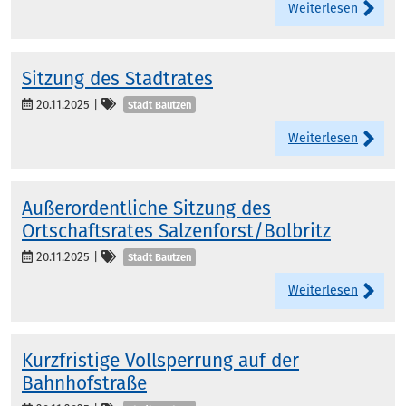
Weiterlesen
Sitzung des Stadtrates
Kategorien
20.11.2025
|
Stadt Bautzen
Weiterlesen
Außerordentliche Sitzung des
Ortschaftsrates Salzenforst/Bolbritz
Kategorien
20.11.2025
|
Stadt Bautzen
Weiterlesen
Kurzfristige Vollsperrung auf der
Bahnhofstraße