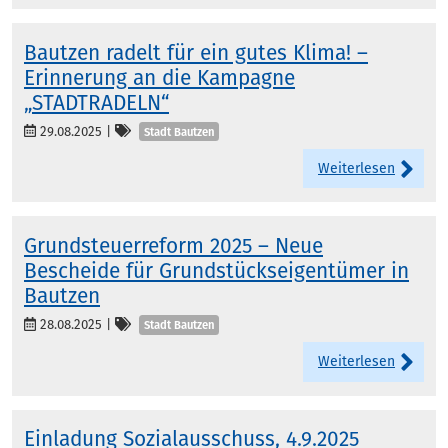
Bautzen radelt für ein gutes Klima! –
Erinnerung an die Kampagne
„STADTRADELN“
Kategorien
29.08.2025
|
Stadt Bautzen
Weiterlesen
Grundsteuerreform 2025 – Neue
Bescheide für Grundstückseigentümer in
Bautzen
Kategorien
28.08.2025
|
Stadt Bautzen
Weiterlesen
Einladung Sozialausschuss, 4.9.2025