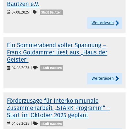
Bautzen e.V.
Kategorien
07.08.2025
|
Stadt Bautzen
Weiterlesen
Ein Sommerabend voller Spannung –
Frank Goldammer liest aus „Haus der
Geister“
Kategorien
04.08.2025
|
Stadt Bautzen
Weiterlesen
Förderzusage für Interkommunale
Zusammenarbeit „STARK Programm“ –
Start im Oktober 2025 geplant
Kategorien
04.08.2025
|
Stadt Bautzen