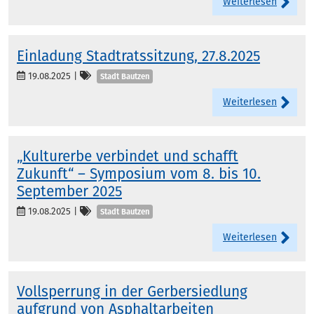
Weiterlesen
Einladung Stadtratssitzung, 27.8.2025
Kategorien
19.08.2025
|
Stadt Bautzen
Weiterlesen
„Kulturerbe verbindet und schafft
Zukunft“ – Symposium vom 8. bis 10.
September 2025
Kategorien
19.08.2025
|
Stadt Bautzen
Weiterlesen
Vollsperrung in der Gerbersiedlung
aufgrund von Asphaltarbeiten