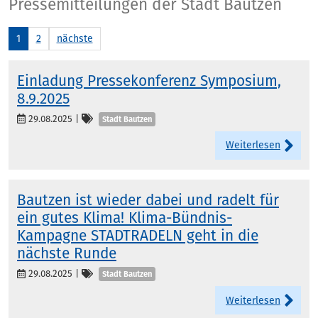
Presse
Pressemitteilungen der Stadt Bautzen
1
2
nächste
Einladung Pressekonferenz Symposium,
8.9.2025
Kategorien
29.08.2025
|
Stadt Bautzen
Weiterlesen
Bautzen ist wieder dabei und radelt für
ein gutes Klima! Klima-Bündnis-
Kampagne STADTRADELN geht in die
nächste Runde
Kategorien
29.08.2025
|
Stadt Bautzen
Weiterlesen