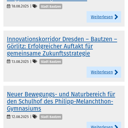
Kategorien
18.08.2025
|
Stadt Bautzen
Weiterlesen
Innovationskorridor Dresden – Bautzen –
Görlitz: Erfolgreicher Auftakt für
gemeinsame Zukunftsstrategie
Kategorien
13.08.2025
|
Stadt Bautzen
Weiterlesen
Neuer Bewegungs- und Naturbereich für
den Schulhof des Philipp-Melanchthon-
Gymnasiums
Kategorien
12.08.2025
|
Stadt Bautzen
Weiterlesen