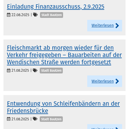
Einladung Finanzausschuss, 2.9.2025
Kategorien
22.08.2025
|
Stadt Bautzen
Weiterlesen
Fleischmarkt ab morgen wieder für den
Verkehr freigegeben – Bauarbeiten auf der
Wendischen Straße werden fortgesetzt
Kategorien
21.08.2025
|
Stadt Bautzen
Weiterlesen
Entwendung von Schleifenbändern an der
Friedensbrücke
Kategorien
21.08.2025
|
Stadt Bautzen