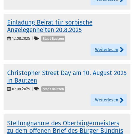
Einladung Beirat für sorbische
Angelegenheiten 20.8.2025
Kategorien
12.08.2025
|
Stadt Bautzen
Weiterlesen
Christopher Street Day am 10. August 2025
in Bautzen
Kategorien
07.08.2025
|
Stadt Bautzen
Weiterlesen
Stellungnahme des Oberbürgermeisters
zu dem offenen Brief des Bürger Bündnis