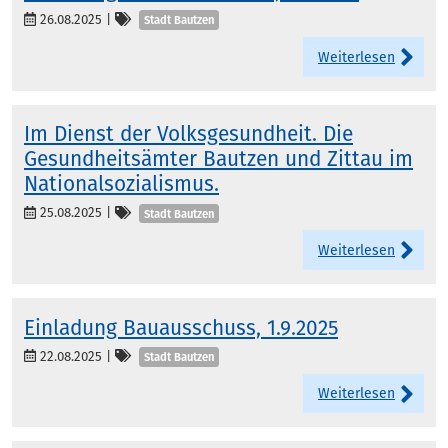
Kategorien
26.08.2025
|
Stadt Bautzen
Weiterlesen
Im Dienst der Volksgesundheit. Die
Gesundheitsämter Bautzen und Zittau im
Nationalsozialismus.
Kategorien
25.08.2025
|
Stadt Bautzen
Weiterlesen
Einladung Bauausschuss, 1.9.2025
Kategorien
22.08.2025
|
Stadt Bautzen
Weiterlesen