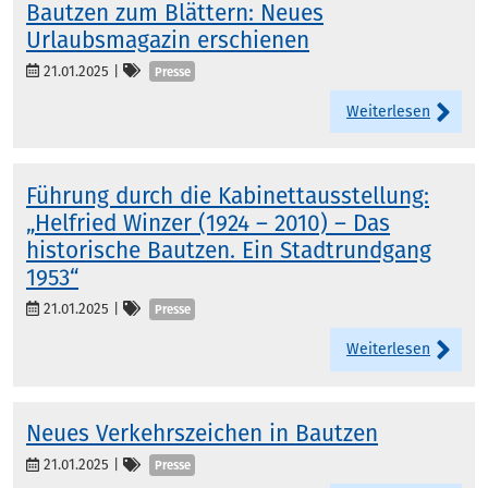
Bautzen zum Blättern: Neues
Urlaubsmagazin erschienen
Kategorien
21.01.2025
|
Presse
Weiterlesen
Führung durch die Kabinettausstellung:
„Helfried Winzer (1924 – 2010) – Das
historische Bautzen. Ein Stadtrundgang
1953“
Kategorien
21.01.2025
|
Presse
Weiterlesen
Neues Verkehrszeichen in Bautzen
Kategorien
21.01.2025
|
Presse