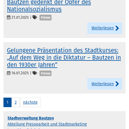
Bautzen gedenkt der Opfer des
Nationalsozialismus
Kategorien
21.01.2025
|
Presse
Weiterlesen
Gelungene Präsentation des Stadtkurses:
„Auf dem Weg in die Diktatur – Bautzen in
den 1930er Jahren“
Kategorien
16.01.2025
|
Presse
Weiterlesen
1
2
nächste
Stadtverwaltung Bautzen
Abteilung Pressearbeit und Stadtmarketing