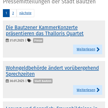
Presse
Pressemitteilungen der Stadt Bautzen
1
2
nächste
Die Bautzener KammerKonzerte
präsentieren das Thalloris Quartet
Kategorien
31.01.2025
|
Presse
Weiterlesen
Wohngeldbehörde ändert vorübergehend
Sprechzeiten
Kategorien
30.01.2025
|
Stadt Bautzen
Weiterlesen