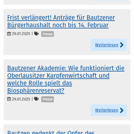
Frist verlängert! Anträge für Bautzener
Bürgerhaushalt noch bis 14. Februar
Kategorien
29.01.2025
|
Presse
Weiterlesen
Bautzener Akademie: Wie funktioniert die
Oberlausitzer Karpfenwirtschaft und
welche Rolle spielt das
Biosphärenreservat?
Kategorien
29.01.2025
|
Presse
Weiterlesen
Bautzen gedenkt der Opfer des