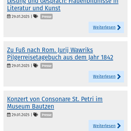
Lesung und Gespräch: Frauenbildnisse in
Literatur und Kunst
Kategorien
29.01.2025
|
Presse
Weiterlesen
Zu Fuß nach Rom. Jurij Wawriks
Pilgerreisetagebuch aus dem Jahr 1842
Kategorien
29.01.2025
|
Presse
Weiterlesen
Konzert von Consonare St. Petri im
Museum Bautzen
Kategorien
29.01.2025
|
Presse
Weiterlesen