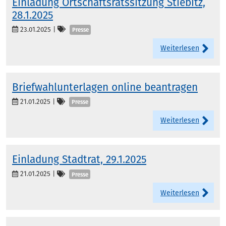
Einladung Ortschaftsratssitzung Stiebitz,
28.1.2025
Kategorien
23.01.2025
|
Presse
Weiterlesen
Briefwahlunterlagen online beantragen
Kategorien
21.01.2025
|
Presse
Weiterlesen
Einladung Stadtrat, 29.1.2025
Kategorien
21.01.2025
|
Presse
Weiterlesen