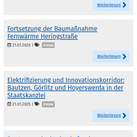
Weiterlesen
Fortsetzung der Baumaßnahme
Fernwärme Heringstraße
Kategorien
21.01.2025
|
Presse
Weiterlesen
Elektrifizierung und Innovationskorridor:
Bautzen, Görlitz und Hoyerswerda in der
Staatskanzlei
Kategorien
21.01.2025
|
Presse
Weiterlesen