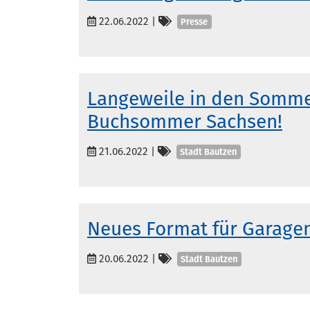
Kategorien
22.06.2022
|
Presse
Langeweile in den Somme
Buchsommer Sachsen!
Kategorien
21.06.2022
|
Stadt Bautzen
Neues Format für Garage
Kategorien
20.06.2022
|
Stadt Bautzen