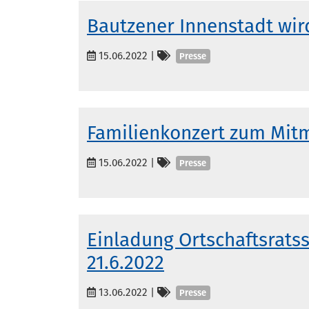
Bautzener Innenstadt wir
Kategorien
15.06.2022
|
Presse
Familienkonzert zum Mit
Kategorien
15.06.2022
|
Presse
Einladung Ortschaftsratss
21.6.2022
Kategorien
13.06.2022
|
Presse