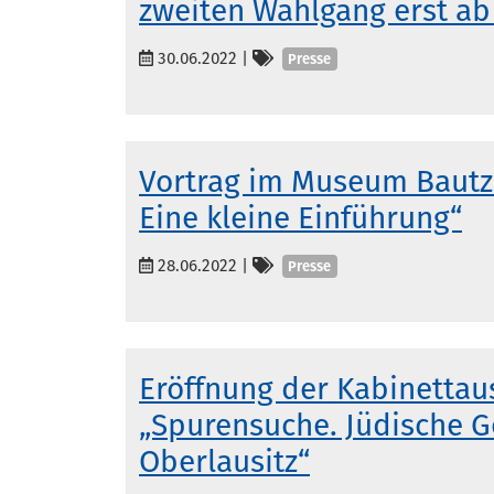
zweiten Wahlgang erst ab 2
Kategorien
30.06.2022
|
Presse
Vortrag im Museum Bautz
Eine kleine Einführung“
Kategorien
28.06.2022
|
Presse
Eröffnung der Kabinettau
„Spurensuche. Jüdische G
Oberlausitz“