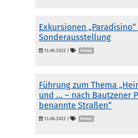
Exkursionen „Paradisino“
Sonderausstellung
Kategorien
13.06.2022
|
Presse
Führung zum Thema „Heino
und … – nach Bautzener P
benannte Straßen“
Kategorien
13.06.2022
|
Presse