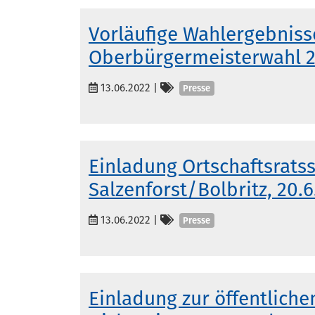
Vorläufige Wahlergebniss
Oberbürgermeisterwahl 
Kategorien
13.06.2022
|
Presse
Einladung Ortschaftsrats
Salzenforst/Bolbritz, 20.
Kategorien
13.06.2022
|
Presse
Einladung zur öffentliche