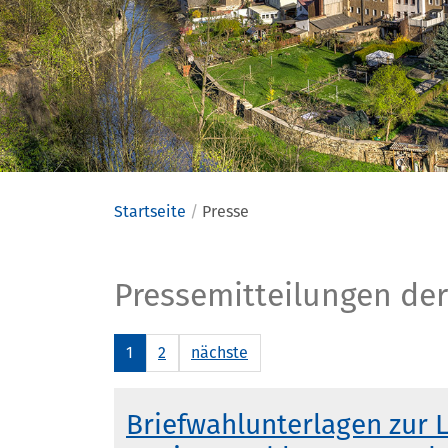
Startseite
Presse
Presse
Pressemitteilungen der
1
2
nächste
Briefwahlunterlagen zur 