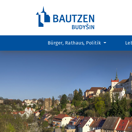
Bürger, Rathaus, Politik
Le
Hauptregion
der
Seite
anspringen