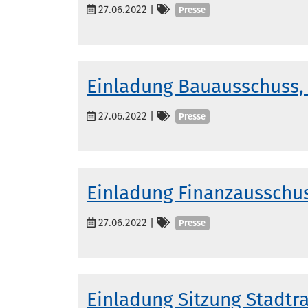
Kategorien
27.06.2022
|
Presse
Einladung Bauausschuss, 
Kategorien
27.06.2022
|
Presse
Einladung Finanzausschus
Kategorien
27.06.2022
|
Presse
Einladung Sitzung Stadtra