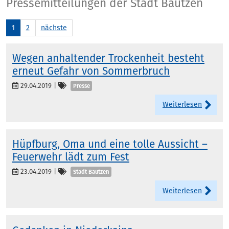
Presse
Pressemitteilungen der Stadt Bautzen
1
2
nächste
Wegen anhaltender Trockenheit besteht
erneut Gefahr von Sommerbruch
Kategorien
29.04.2019
|
Presse
Weiterlesen
Hüpfburg, Oma und eine tolle Aussicht –
Feuerwehr lädt zum Fest
Kategorien
23.04.2019
|
Stadt Bautzen
Weiterlesen