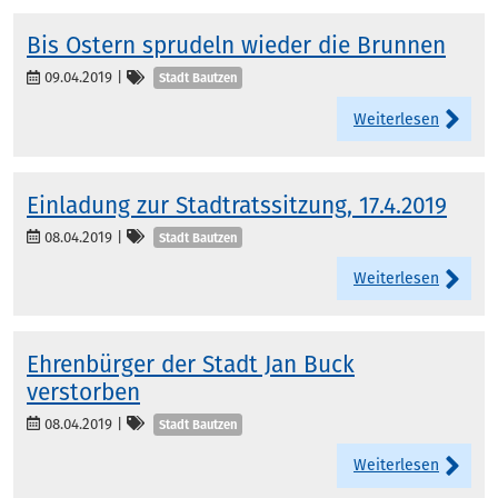
Bis Ostern sprudeln wieder die Brunnen
Kategorien
09.04.2019
|
Stadt Bautzen
Weiterlesen
Einladung zur Stadtratssitzung, 17.4.2019
Kategorien
08.04.2019
|
Stadt Bautzen
Weiterlesen
Ehrenbürger der Stadt Jan Buck
verstorben
Kategorien
08.04.2019
|
Stadt Bautzen
Weiterlesen