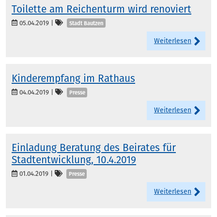
Toilette am Reichenturm wird renoviert
Kategorien
05.04.2019
|
Stadt Bautzen
Weiterlesen
Kinderempfang im Rathaus
Kategorien
04.04.2019
|
Presse
Weiterlesen
Einladung Beratung des Beirates für
Stadtentwicklung, 10.4.2019
Kategorien
01.04.2019
|
Presse
Weiterlesen