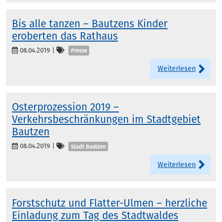
Bis alle tanzen – Bautzens Kinder
eroberten das Rathaus
Kategorien
08.04.2019
|
Presse
Weiterlesen
Osterprozession 2019 –
Verkehrsbeschränkungen im Stadtgebiet
Bautzen
Kategorien
08.04.2019
|
Stadt Bautzen
Weiterlesen
Forstschutz und Flatter-Ulmen – herzliche
Einladung zum Tag des Stadtwaldes