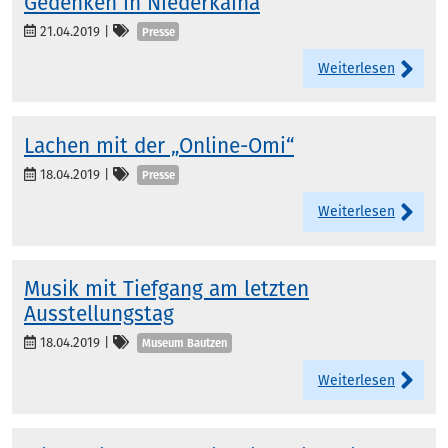
Gedenken in Niederkaina
Kategorien
21.04.2019
|
Presse
Weiterlesen
Lachen mit der „Online-Omi“
Kategorien
18.04.2019
|
Presse
Weiterlesen
Musik mit Tiefgang am letzten
Ausstellungstag
Kategorien
18.04.2019
|
Museum Bautzen
Weiterlesen