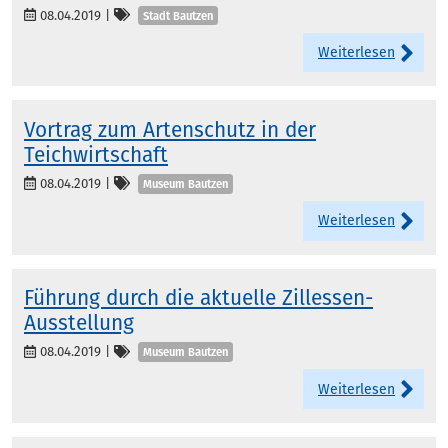
Kategorien
08.04.2019
|
Stadt Bautzen
Weiterlesen
Vortrag zum Artenschutz in der
Teichwirtschaft
Kategorien
08.04.2019
|
Museum Bautzen
Weiterlesen
Führung durch die aktuelle Zillessen-
Ausstellung
Kategorien
08.04.2019
|
Museum Bautzen
Weiterlesen