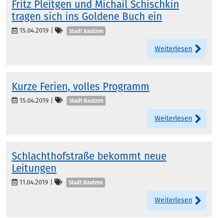
Fritz Pleitgen und Michail Schischkin
tragen sich ins Goldene Buch ein
Kategorien
15.04.2019
|
Stadt Bautzen
Weiterlesen
Kurze Ferien, volles Programm
Kategorien
15.04.2019
|
Stadt Bautzen
Weiterlesen
Schlachthofstraße bekommt neue
Leitungen
Kategorien
11.04.2019
|
Stadt Bautzen
Weiterlesen