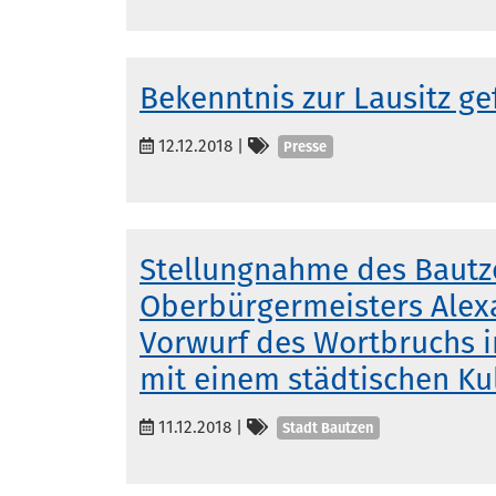
Bekenntnis zur Lausitz ge
Kategorien
12.12.2018
|
Presse
Stellungnahme des Bautz
Oberbürgermeisters Alex
Vorwurf des Wortbruchs
mit einem städtischen Ku
Kategorien
11.12.2018
|
Stadt Bautzen