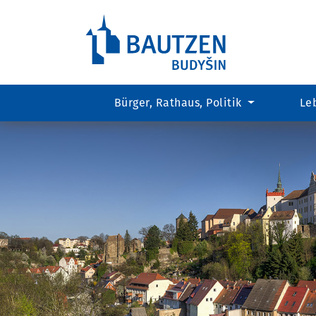
Bürger, Rathaus, Politik
Le
Hauptregion
der
Seite
anspringen