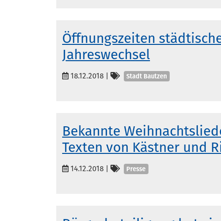
Öffnungszeiten städtisch
Jahreswechsel
Kategorien
18.12.2018
|
Stadt Bautzen
Bekannte Weihnachtsliede
Texten von Kästner und R
Kategorien
14.12.2018
|
Presse