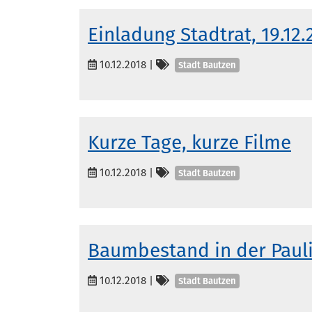
Einladung Stadtrat, 19.12.
Kategorien
10.12.2018
|
Stadt Bautzen
Kurze Tage, kurze Filme
Kategorien
10.12.2018
|
Stadt Bautzen
Baumbestand in der Pauli
Kategorien
10.12.2018
|
Stadt Bautzen