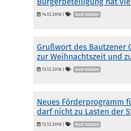
Bürgerbeteiligung hat vie
Kategorien
14.12.2018
|
Stadt Bautzen
Grußwort des Bautzener 
zur Weihnachtszeit und z
Kategorien
13.12.2018
|
Stadt Bautzen
Neues Förderprogramm f
darf nicht zu Lasten der 
Kategorien
12.12.2018
|
Stadt Bautzen