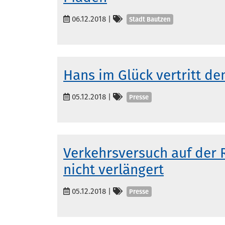
Kategorien
06.12.2018
|
Stadt Bautzen
Hans im Glück vertritt d
Kategorien
05.12.2018
|
Presse
Verkehrsversuch auf der 
nicht verlängert
Kategorien
05.12.2018
|
Presse