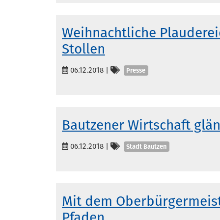
Weihnachtliche Plauderei
Stollen
Kategorien
06.12.2018
|
Presse
Bautzener Wirtschaft glä
Kategorien
06.12.2018
|
Stadt Bautzen
Mit dem Oberbürgermeiste
Pfaden