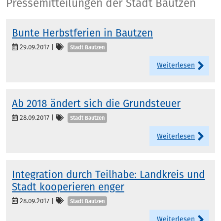
Presse
Pressemitteilungen der Stadt Bautzen
Bunte Herbstferien in Bautzen
Kategorien
29.09.2017
|
Stadt Bautzen
Weiterlesen
Ab 2018 ändert sich die Grundsteuer
Kategorien
28.09.2017
|
Stadt Bautzen
Weiterlesen
Integration durch Teilhabe: Landkreis und
Stadt kooperieren enger
Kategorien
28.09.2017
|
Stadt Bautzen
Weiterlesen