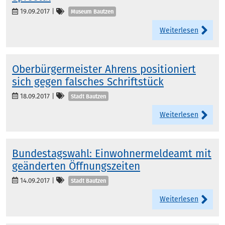
Kategorien
19.09.2017
|
Museum Bautzen
Weiterlesen
Oberbürgermeister Ahrens positioniert
sich gegen falsches Schriftstück
Kategorien
18.09.2017
|
Stadt Bautzen
Weiterlesen
Bundestagswahl: Einwohnermeldeamt mit
geänderten Öffnungszeiten
Kategorien
14.09.2017
|
Stadt Bautzen
Weiterlesen