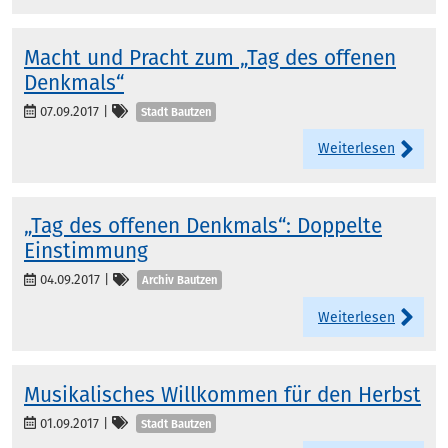
Macht und Pracht zum „Tag des offenen
Denkmals“
Kategorien
07.09.2017
|
Stadt Bautzen
Weiterlesen
„Tag des offenen Denkmals“: Doppelte
Einstimmung
Kategorien
04.09.2017
|
Archiv Bautzen
Weiterlesen
Musikalisches Willkommen für den Herbst
Kategorien
01.09.2017
|
Stadt Bautzen