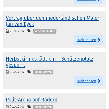
Vortrag über den niederländischen Maler
Jan van Eyck
Kategorien
26.09.2017
|
Museum Bautzen
Weiterlesen
Herbstkirmes lädt ein – Schützenplatz
gesperrt
Kategorien
20.09.2017
|
Stadt Bautzen
Weiterlesen
Polit-Arena auf Rädern
Kategorien
20.09.2017
|
Stadt Bautzen