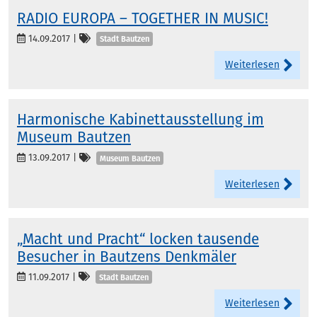
RADIO EUROPA – TOGETHER IN MUSIC!
Kategorien
14.09.2017
|
Stadt Bautzen
Weiterlesen
Harmonische Kabinettausstellung im
Museum Bautzen
Kategorien
13.09.2017
|
Museum Bautzen
Weiterlesen
„Macht und Pracht“ locken tausende
Besucher in Bautzens Denkmäler
Kategorien
11.09.2017
|
Stadt Bautzen
Weiterlesen