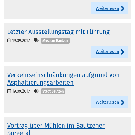
Weiterlesen
Letzter Ausstellungstag mit Führung
Kategorien
19.09.2017
|
Museum Bautzen
Weiterlesen
Verkehrseinschränkungen aufgrund von
Asphaltierungsarbeiten
Kategorien
19.09.2017
|
Stadt Bautzen
Weiterlesen
Vortrag über Mühlen im Bautzener
Spreetal