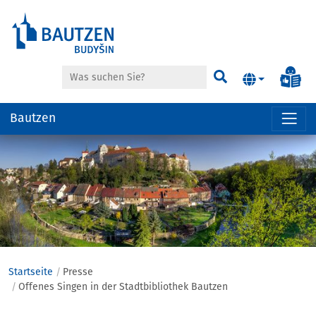
Suche
Inf
Suchen
Bautzen
Hauptregion
der
Seite
anspringen
Startseite
Presse
Offenes Singen in der Stadtbibliothek Bautzen