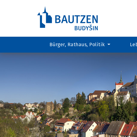
Bürger, Rathaus, Politik
Le
Hauptregion
der
Seite
anspringen