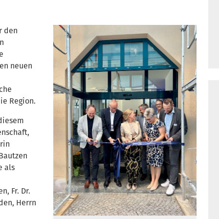
r den
en
e
den neuen
che
ie Region.
 diesem
enschaft,
rin
 Bautzen
e als
, Fr. Dr.
den, Herrn