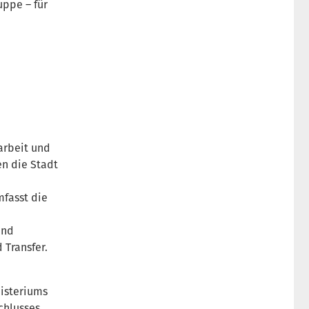
ppe – für
rbeit und
en die Stadt
mfasst die
und
 Transfer.
isteriums
chlusses