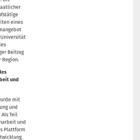
aatlicher
fstätige
iten eines
enangebot
Universität
les
ger Beitrag
r Region.
des
beit und
wurde mit
gung und
Als Teil
narbeit und
ls Plattform
twicklung.