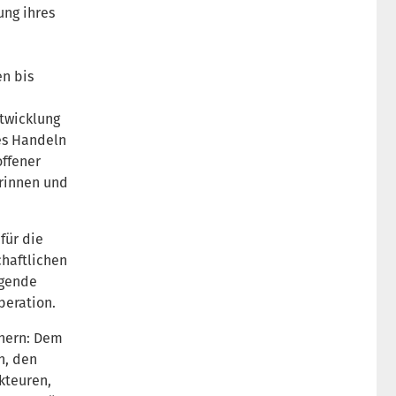
ung ihres
en bis
twicklung
es Handeln
offener
rinnen und
für die
chaftlichen
igende
peration.
tnern: Dem
n, den
kteuren,