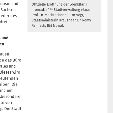
-Bobsin und
Offizielle Eröffnung der „denkBar |
 Sachsen,
hromadźe“ © Stadtverwaltung v.l.n.r.:
Prof. Dr. Mechthcherine, OB Vogt,
ieder des
Staatsministerin Kraushaar, Dr. Romy
drei
Reinisch, BM Nowak
s und
zen
lauen
de das Büro
rales und
 Dieses wird
edeutenden
eiben. Die
ranchen.
nsbesondere
pte von
g. Die Stadt