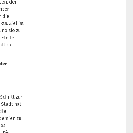
sen, der
eisen
r die
ts. Ziel ist
und sie zu
tstelle
aft zu
der
Schritt zur
 Stadt hat
die
ademien zu
des
. Die