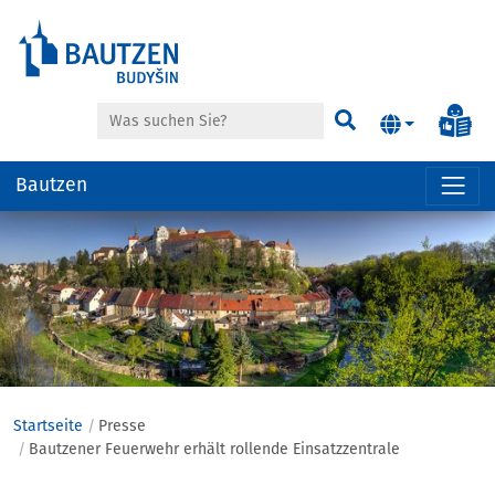
Suche
Inf
Suchen
Bautzen
Hauptregion
der
Seite
anspringen
Startseite
Presse
Bautzener Feuerwehr erhält rollende Einsatzzentrale