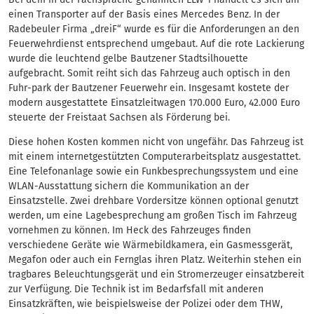
einen Transporter auf der Basis eines Mercedes Benz. In der
Radebeuler Firma „dreiF“ wurde es für die Anforderungen an den
Feuerwehrdienst entsprechend umgebaut. Auf die rote Lackierung
wurde die leuchtend gelbe Bautzener Stadtsilhouette
aufgebracht. Somit reiht sich das Fahrzeug auch optisch in den
Fuhr-park der Bautzener Feuerwehr ein. Insgesamt kostete der
modern ausgestattete Einsatzleitwagen 170.000 Euro, 42.000 Euro
steuerte der Freistaat Sachsen als Förderung bei.
Diese hohen Kosten kommen nicht von ungefähr. Das Fahrzeug ist
mit einem internetgestützten Computerarbeitsplatz ausgestattet.
Eine Telefonanlage sowie ein Funkbesprechungssystem und eine
WLAN-Ausstattung sichern die Kommunikation an der
Einsatzstelle. Zwei drehbare Vordersitze können optional genutzt
werden, um eine Lagebesprechung am großen Tisch im Fahrzeug
vornehmen zu können. Im Heck des Fahrzeuges finden
verschiedene Geräte wie Wärmebildkamera, ein Gasmessgerät,
Megafon oder auch ein Fernglas ihren Platz. Weiterhin stehen ein
tragbares Beleuchtungsgerät und ein Stromerzeuger einsatzbereit
zur Verfügung. Die Technik ist im Bedarfsfall mit anderen
Einsatzkräften, wie beispielsweise der Polizei oder dem THW,