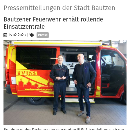
Presse
Pressemitteilungen der Stadt Bautzen
Bautzener Feuerwehr erhält rollende
Einsatzzentrale
Kategorien
15.02.2023
|
Presse
Bei dem in der Fachsprache genannten ELW 1 handelt es sich um