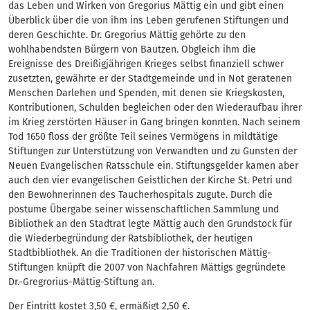
das Leben und Wirken von Gregorius Mättig ein und gibt einen
Überblick über die von ihm ins Leben gerufenen Stiftungen und
deren Geschichte. Dr. Gregorius Mättig gehörte zu den
wohlhabendsten Bürgern von Bautzen. Obgleich ihm die
Ereignisse des Dreißigjährigen Krieges selbst finanziell schwer
zusetzten, gewährte er der Stadtgemeinde und in Not geratenen
Menschen Darlehen und Spenden, mit denen sie Kriegskosten,
Kontributionen, Schulden begleichen oder den Wiederaufbau ihrer
im Krieg zerstörten Häuser in Gang bringen konnten. Nach seinem
Tod 1650 floss der größte Teil seines Vermögens in mildtätige
Stiftungen zur Unterstützung von Verwandten und zu Gunsten der
Neuen Evangelischen Ratsschule ein. Stiftungsgelder kamen aber
auch den vier evangelischen Geistlichen der Kirche St. Petri und
den Bewohnerinnen des Taucherhospitals zugute. Durch die
postume Übergabe seiner wissenschaftlichen Sammlung und
Bibliothek an den Stadtrat legte Mättig auch den Grundstock für
die Wiederbegründung der Ratsbibliothek, der heutigen
Stadtbibliothek. An die Traditionen der historischen Mättig-
Stiftungen knüpft die 2007 von Nachfahren Mättigs gegründete
Dr.-Gregrorius-Mättig-Stiftung an.
Der Eintritt kostet 3,50 €, ermäßigt 2,50 €.