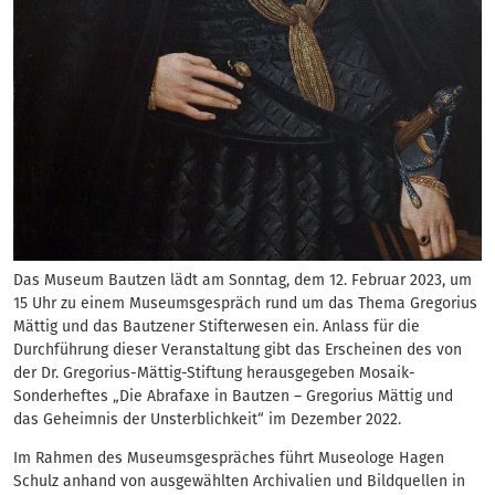
Das Museum Bautzen lädt am Sonntag, dem 12. Februar 2023, um
15 Uhr zu einem Museumsgespräch rund um das Thema Gregorius
Mättig und das Bautzener Stifterwesen ein. Anlass für die
Durchführung dieser Veranstaltung gibt das Erscheinen des von
der Dr. Gregorius-Mättig-Stiftung herausgegeben Mosaik-
Sonderheftes „Die Abrafaxe in Bautzen – Gregorius Mättig und
das Geheimnis der Unsterblichkeit“ im Dezember 2022.
Im Rahmen des Museumsgespräches führt Museologe Hagen
Schulz anhand von ausgewählten Archivalien und Bildquellen in