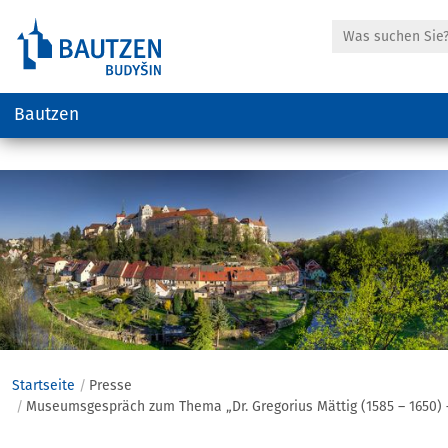
Suche
Bautzen
Hauptregion
der
Seite
anspringen
Startseite
Presse
Museumsgespräch zum Thema „Dr. Gregorius Mättig (1585 – 1650) – 