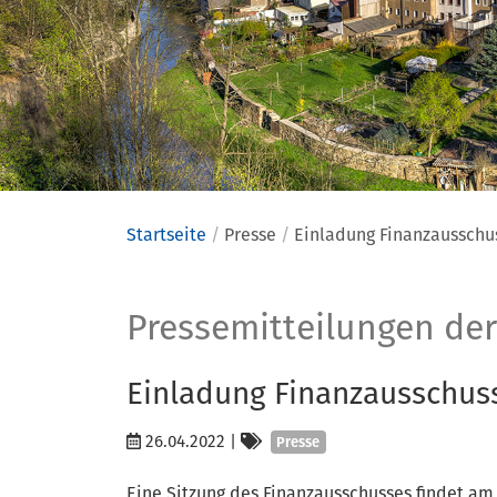
Startseite
Presse
Einladung Finanzausschus
Presse
Pressemitteilungen der
Einladung Finanzausschuss
Kategorien
26.04.2022
|
Presse
Eine Sitzung des Finanzausschusses findet am