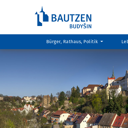
Bürger, Rathaus, Politik
Le
Hauptregion
der
Seite
anspringen