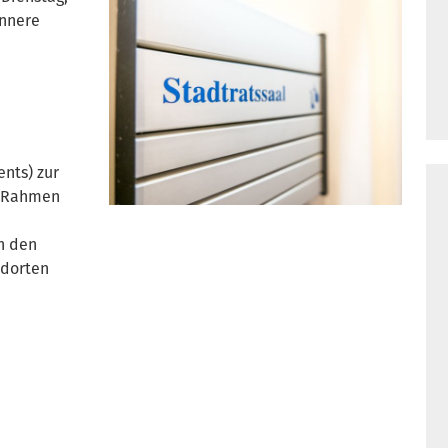
Innere
nts) zur
m Rahmen
n den
ndorten