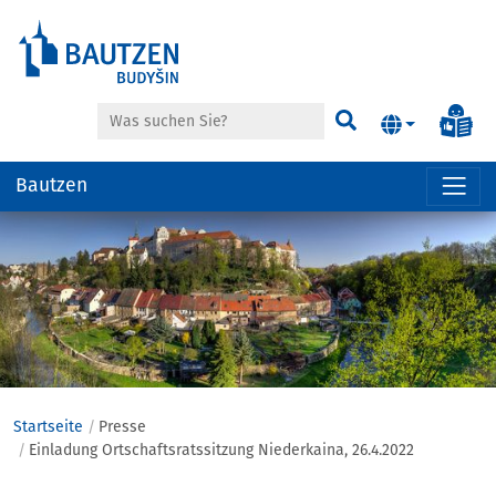
Suche
Inf
Suchen
Bautzen
Hauptregion
der
Seite
anspringen
Startseite
Presse
Einladung Ortschaftsratssitzung Niederkaina, 26.4.2022