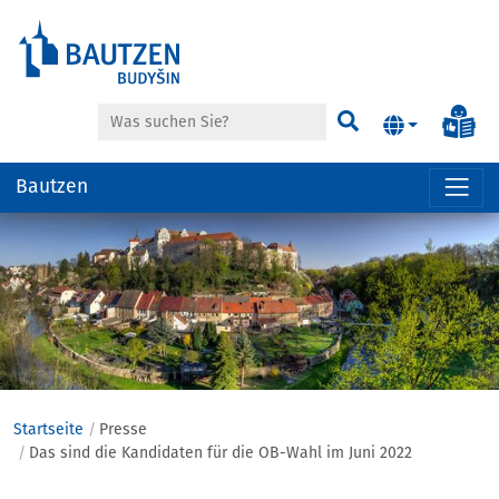
Suche
Inf
Suchen
Bautzen
Hauptregion
der
Seite
anspringen
Startseite
Presse
Das sind die Kandidaten für die OB-Wahl im Juni 2022