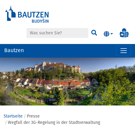
Suche
Inf
Suchen
Bautzen
Hauptregion
der
Seite
anspringen
Startseite
Presse
Wegfall der 3G-Regelung in der Stadtverwaltung