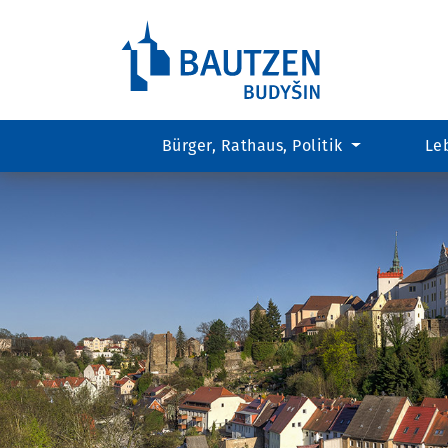
Bürger, Rathaus, Politik
Le
Hauptregion
der
Seite
anspringen