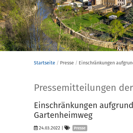
Startseite
Presse
Einschränkungen aufgr
Presse
Pressemitteilungen der
Einschränkungen aufgru
Gartenheimweg
Kategorien
24.03.2022
|
Presse