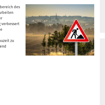
sbereich des
Arbeiten
er
 verbessert
ie
uzeit zu
hend