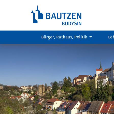
Bürger, Rathaus, Politik
Le
Hauptregion
der
Seite
anspringen