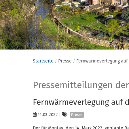
Startseite
Presse
Fernwärmeverlegung auf 
Presse
Pressemitteilungen der
Fernwärmeverlegung auf d
Kategorien
11.03.2022
|
Presse
Der für Montag, den 14. März 2022, geplante 