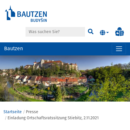
Suche
Inf
Suchen
Bautzen
Hauptregion
der
Seite
anspringen
Startseite
Presse
Einladung Ortschaftsratssitzung Stiebitz, 2.11.2021