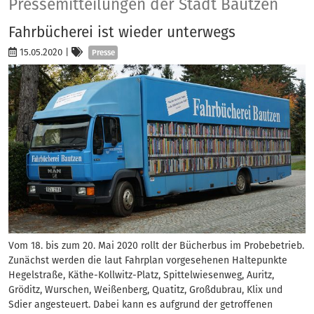
Presse
Pressemitteilungen der Stadt Bautzen
Fahrbücherei ist wieder unterwegs
Kategorien
15.05.2020
|
Presse
Vom 18. bis zum 20. Mai 2020 rollt der Bücherbus im Probebetrieb.
Zunächst werden die laut Fahrplan vorgesehenen Haltepunkte
Hegelstraße, Käthe-Kollwitz-Platz, Spittelwiesenweg, Auritz,
Gröditz, Wurschen, Weißenberg, Quatitz, Großdubrau, Klix und
Sdier angesteuert. Dabei kann es aufgrund der getroffenen