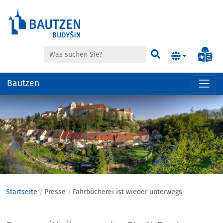
Suche
Inf
Suchen
Bautzen
Hauptregion
der
Seite
anspringen
Startseite
Presse
Fahrbücherei ist wieder unterwegs