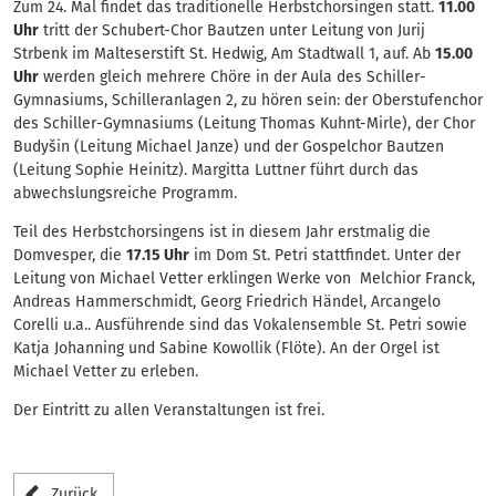
Zum 24. Mal findet das traditionelle Herbstchorsingen statt.
11.00
Uhr
tritt der Schubert-Chor Bautzen unter Leitung von Jurij
Strbenk im Malteserstift St. Hedwig, Am Stadtwall 1, auf. Ab
15.00
Uhr
werden gleich mehrere Chöre in der Aula des Schiller-
Gymnasiums, Schilleranlagen 2, zu hören sein: der Oberstufenchor
des Schiller-Gymnasiums (Leitung Thomas Kuhnt-Mirle), der Chor
Budyšin (Leitung Michael Janze) und der Gospelchor Bautzen
(Leitung Sophie Heinitz). Margitta Luttner führt durch das
abwechslungsreiche Programm.
Teil des Herbstchorsingens ist in diesem Jahr erstmalig die
Domvesper, die
17.15 Uhr
im Dom St. Petri stattfindet. Unter der
Leitung von Michael Vetter erklingen Werke von Melchior Franck,
Andreas Hammerschmidt, Georg Friedrich Händel, Arcangelo
Corelli u.a.. Ausführende sind das Vokalensemble St. Petri sowie
Katja Johanning und Sabine Kowollik (Flöte). An der Orgel ist
Michael Vetter zu erleben.
Der Eintritt zu allen Veranstaltungen ist frei.
Zurück