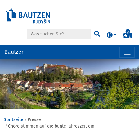
Suche
Inf
Suchen
Bautzen
Hauptregion
der
Seite
anspringen
Startseite
Presse
Chöre stimmen auf die bunte Jahreszeit ein