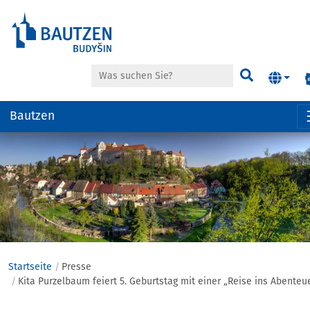
Suche
Suchen
Bautzen
Hauptregion
der
Seite
anspringen
Startseite
Presse
Kita Purzelbaum feiert 5. Geburtstag mit einer „Reise ins Abenteu