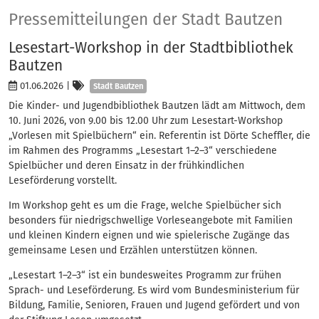
Presse
Pressemitteilungen der Stadt Bautzen
Lesestart-Workshop in der Stadtbibliothek
Bautzen
Kategorien
01.06.2026
|
Stadt Bautzen
Die Kinder- und Jugendbibliothek Bautzen lädt am Mittwoch, dem
10. Juni 2026, von 9.00 bis 12.00 Uhr zum Lesestart-Workshop
„Vorlesen mit Spielbüchern“ ein. Referentin ist Dörte Scheffler, die
im Rahmen des Programms „Lesestart 1–2–3“ verschiedene
Spielbücher und deren Einsatz in der frühkindlichen
Leseförderung vorstellt.
Im Workshop geht es um die Frage, welche Spielbücher sich
besonders für niedrigschwellige Vorleseangebote mit Familien
und kleinen Kindern eignen und wie spielerische Zugänge das
gemeinsame Lesen und Erzählen unterstützen können.
„Lesestart 1–2–3“ ist ein bundesweites Programm zur frühen
Sprach- und Leseförderung. Es wird vom Bundesministerium für
Bildung, Familie, Senioren, Frauen und Jugend gefördert und von