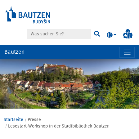
Suche
Inf
Suchen
Bautzen
Hauptregion
der
Seite
anspringen
Startseite
Presse
Lesestart-Workshop in der Stadtbibliothek Bautzen