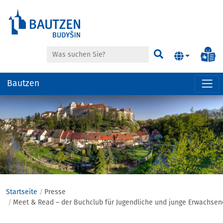
Suche
In
Suchen
Bautzen
Hauptregion
der
Seite
anspringen
Startseite
Presse
Meet & Read – der Buchclub für Jugendliche und junge Erwachsen