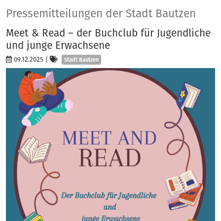
Presse
Pressemitteilungen der Stadt Bautzen
Meet & Read – der Buchclub für Jugendliche
und junge Erwachsene
Kategorien
09.12.2025
|
Stadt Bautzen