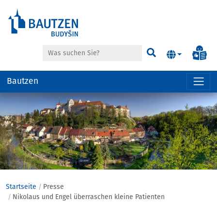
Suche
Inf
Suchen
Bautzen
Hauptregion
der
Seite
anspringen
Startseite
Presse
Nikolaus und Engel überraschen kleine Patienten