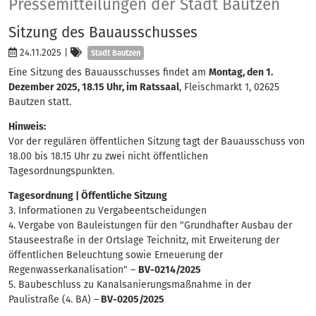
Presse
Pressemitteilungen der Stadt Bautzen
Sitzung des Bauausschusses
Kategorien
24.11.2025
|
Stadt Bautzen
Eine Sitzung des Bauausschusses findet am
Montag, den 1.
Dezember 2025, 18.15 Uhr, im Ratssaal
, Fleischmarkt 1, 02625
Bautzen statt.
Hinweis:
Vor der regulären öffentlichen Sitzung tagt der Bauausschuss von
18.00 bis 18.15 Uhr zu zwei nicht öffentlichen
Tagesordnungspunkten.
Tagesordnung | Öffentliche Sitzung
3. Informationen zu Vergabeentscheidungen
4. Vergabe von Bauleistungen für den "Grundhafter Ausbau der
Stauseestraße in der Ortslage Teichnitz, mit Erweiterung der
öffentlichen Beleuchtung sowie Erneuerung der
Regenwasserkanalisation" –
BV-0214/2025
5. Baubeschluss zu Kanalsanierungsmaßnahme in der
Paulistraße (4. BA) –
BV-0205/2025