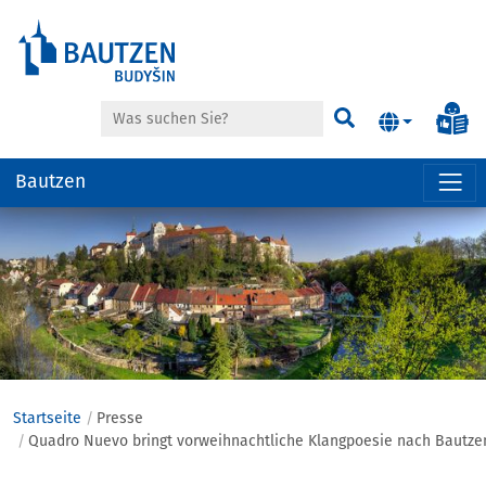
Suche
In
Suchen
Bautzen
Hauptregion
der
Seite
anspringen
Startseite
Presse
Quadro Nuevo bringt vorweihnachtliche Klangpoesie nach Bautze