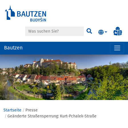
Suche
Inf
Suchen
Bautzen
Hauptregion
der
Seite
anspringen
Startseite
Presse
Geänderte Straßensperrung: Kurt-Pchalek-Straße