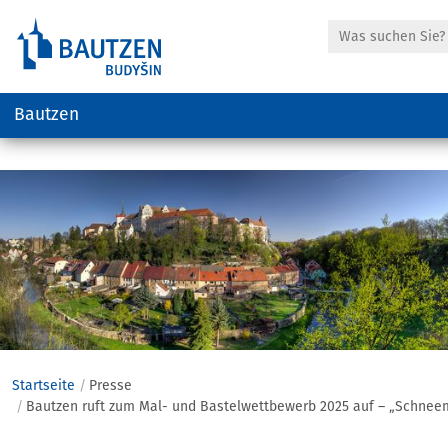
Suche
Bautzen
Hauptregion
der
Seite
anspringen
Startseite
Presse
Bautzen ruft zum Mal- und Bastelwettbewerb 2025 auf – „Schneem