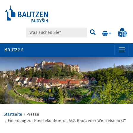
Suche
Inf
Suchen
Bautzen
Hauptregion
der
Seite
anspringen
Startseite
Presse
Einladung zur Pressekonferenz „642. Bautzener Wenzelsmarkt“