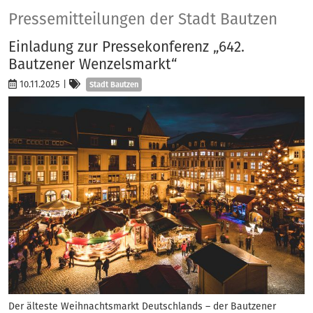
Presse
Pressemitteilungen der Stadt Bautzen
Einladung zur Pressekonferenz „642.
Bautzener Wenzelsmarkt“
Kategorien
10.11.2025
|
Stadt Bautzen
Der älteste Weihnachtsmarkt Deutschlands – der Bautzener