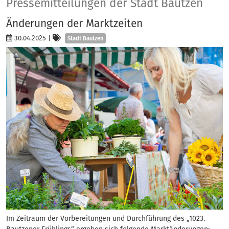
Presse
Pressemitteilungen der Stadt Bautzen
Änderungen der Marktzeiten
Kategorien
30.04.2025
|
Stadt Bautzen
Im Zeitraum der Vorbereitungen und Durchführung des „1023.