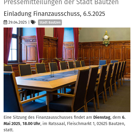
Presse
Pressemitteilungen der Stadt Bautzen
Einladung Finanzausschuss, 6.5.2025
Kategorien
29.04.2025
|
Stadt Bautzen
Eine Sitzung des Finanzausschusses findet am
Dienstag
, dem
6.
Mai 2025
,
18.00 Uhr
, im Ratssaal, Fleischmarkt 1, 02625 Bautzen,
statt.