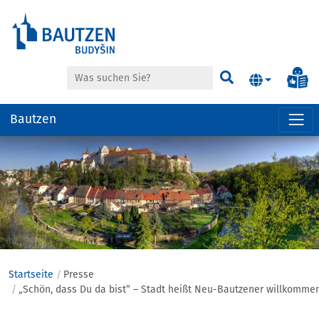
Suche
In
Suchen
Bautzen
Hauptregion
der
Seite
anspringen
Startseite
Presse
„Schön, dass Du da bist“ – Stadt heißt Neu-Bautzener willkommen