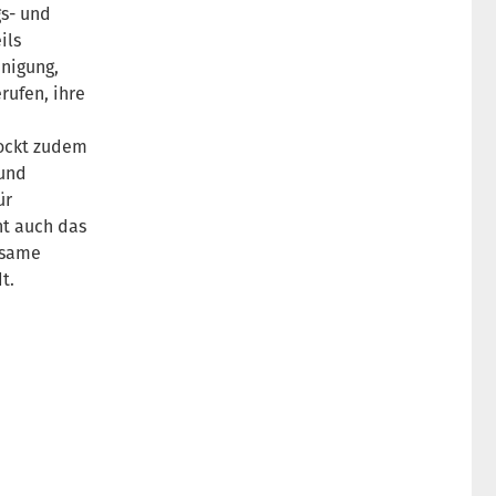
s- und
ils
inigung,
rufen, ihre
lockt zudem
 und
ür
nt auch das
nsame
t.