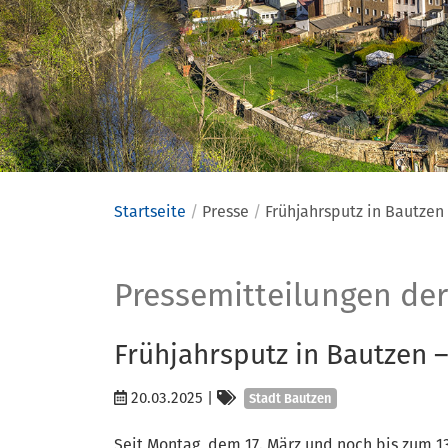
Startseite
Presse
Frühjahrsputz in Bautzen 
Presse
Pressemitteilungen der
Frühjahrsputz in Bautzen –
Kategorien
20.03.2025
|
Stadt Bautzen
Seit Montag, dem 17. März und noch bis zum 13