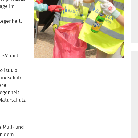
tage im
legenheit,
.
e.V. und
ist u.a.
rundschule
ere
egenheit,
Naturschutz
e Müll- und
en dem