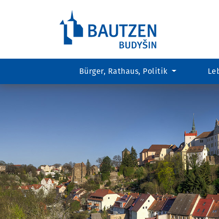
Bürger, Rathaus, Politik
Le
Hauptregion
der
Seite
anspringen