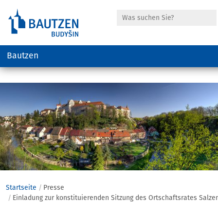
Suche
Bautzen
Hauptregion
der
Seite
anspringen
Startseite
Presse
Einladung zur konstituierenden Sitzung des Ortschaftsrates Salzenf